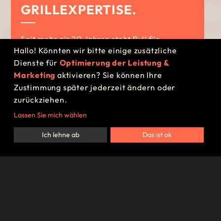
GRILLEXPERTISE.
Seit mehr als 20 Jahren steht Bull für
Hallo! Könnten wir bitte einige zusätzliche
qualitativ hochwertige Grills und
Dienste für
Optimierung der Leistung &
Outdoorküchen und überzeugt mit
Marketing
aktivieren? Sie können Ihre
ansprechenden Designs.
Zustimmung später jederzeit ändern oder
zurückziehen.
BERATUNGSTERMIN VEREINBAREN
Lassen Sie mich wählen
Ich lehne ab
Das ist ok
Bull hat in den letzten Jahren eine
große
Bekanntheit
in der Branche